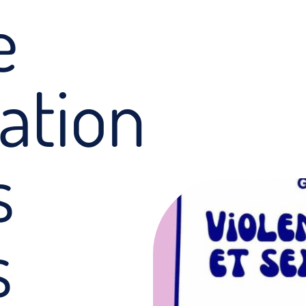
e
sation
s
s