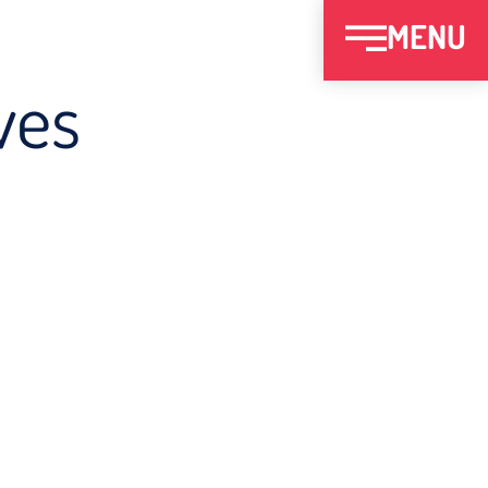
MENU
ves