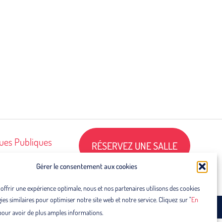
ques Publiques
RÉSERVEZ UNE SALLE
ves
Gérer le consentement aux cookies
 offrir une expérience optimale, nous et nos partenaires utilisons des cookies
es similaires pour optimiser notre site web et notre service. Cliquez sur "
En
96
somme@franceolympique.com
2 rue Lescouvé, 80000 Amiens
pour avoir de plus amples informations.