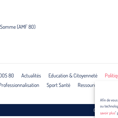
 la Somme (AMF 80)
DOS 80
Actualités
Education & Citoyenneté
Politi
Professionnalisation
Sport Santé
Ressources & Archi
Afin de vous
ou technologi
03 22 47 34 
savoir plus
" 